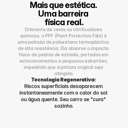
Mais que estética. 
Uma barreira 
física real.
Diferente de ceras ou vitrificadores 
químicos, o PPF (Paint Protection Film) é 
uma película de poliuretano termoplástico 
de alta resistência. Ela absorve o impacto 
físico de pedras de estrada, portadas em 
estacionamentos e pequenos esbarrões, 
impedindo que a pintura original seja 
atingida.
Tecnologia Regenerativa:
Riscos superficiais desaparecem 
instantaneamente com o calor do sol 
ou água quente. Seu carro se "cura" 
sozinho.