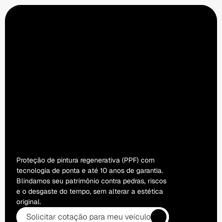
O
ESCUDO
INVISÍVEL
QUE
MANTÉM
SEU
CARRO
ZERO
KM
PARA
SEMPRE.
Proteção de pintura regenerativa (PPF) com 
tecnologia de ponta e até 10 anos de garantia. 
Blindamos seu patrimônio contra pedras, riscos 
e o desgaste do tempo, sem alterar a estética 
original.
Solicitar cotação para meu veículo